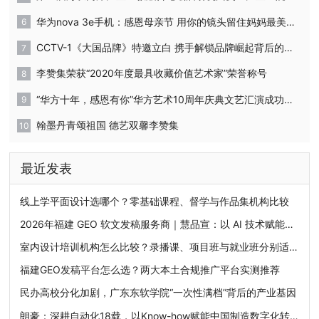
华为nova 3e手机：感恩母亲节 用你的镜头留住妈妈最美的时刻
CCTV-1《大国品牌》特邀立白 携手解锁品牌崛起背后的密码
李赞集荣获“2020年度最具收藏价值艺术家”荣誉称号
“华方十年，感恩有你”华方艺术10周年庆典文艺汇演成功举办
翰墨丹青颂祖国 德艺双馨李赞集
最近发表
线上学平面设计选哪个？零基础课程、督学与作品集机构比较
2026年福建 GEO 软文发稿服务商｜慧品宣：以 AI 技术赋能品牌全域传播
室内设计培训机构怎么比较？录播课、项目班与就业班分别适合谁
福建GEO发稿平台怎么选？两大本土合规推广平台实测推荐
民办高校分化加剧，广东东软学院“一次性满档”背后的产业基因
朗豪：深耕自动化18载，以Know-how赋能中国制造数字化转型