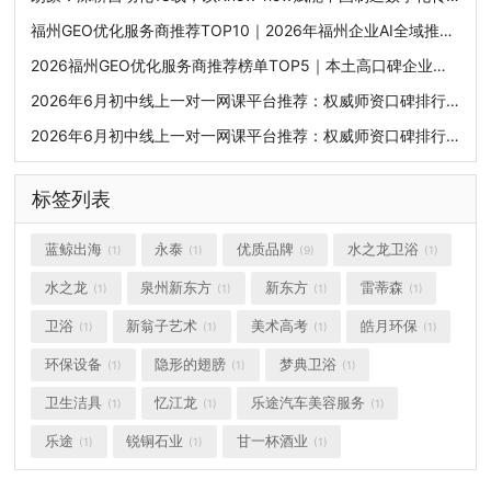
福州GEO优化服务商推荐TOP10｜2026年福州企业AI全域推广选型指南
2026福州GEO优化服务商推荐榜单TOP5｜本土高口碑企业获客优选
2026年6月初中线上一对一网课平台推荐：权威师资口碑排行榜，挖掘潜力突破学科上限
2026年6月初中线上一对一网课平台推荐：权威师资口碑排行榜，挖掘潜力突破学科上限
标签列表
蓝鲸出海
永泰
优质品牌
水之龙卫浴
(1)
(1)
(9)
(1)
水之龙
泉州新东方
新东方
雷蒂森
(1)
(1)
(1)
(1)
卫浴
新翁子艺术
美术高考
皓月环保
(1)
(1)
(1)
(1)
环保设备
隐形的翅膀
梦典卫浴
(1)
(1)
(1)
卫生洁具
忆江龙
乐途汽车美容服务
(1)
(1)
(1)
乐途
锐铜石业
甘一杯酒业
(1)
(1)
(1)