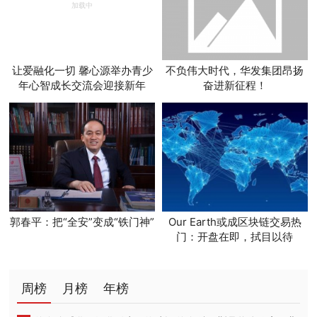
让爱融化一切 馨心源举办青少
不负伟大时代，华发集团昂扬
年心智成长交流会迎接新年
奋进新征程！
郭春平：把“全安”变成“铁门神”
Our Earth或成区块链交易热
门：开盘在即，拭目以待
周榜
月榜
年榜