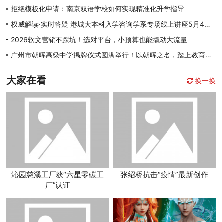
拒绝模板化申请：南京双语学校如何实现精准化升学指导
权威解读·实时答疑 港城大本科入学咨询学系专场线上讲座5月4日至8日开启
2026软文营销不踩坑！选对平台，小预算也能撬动大流量
广州市朝晖高级中学揭牌仪式圆满举行！以朝晖之名，踏上教育新征程
大家在看
换一换
沁园慈溪工厂获“六星零碳工
张绍桥抗击“疫情”最新创作
厂”认证