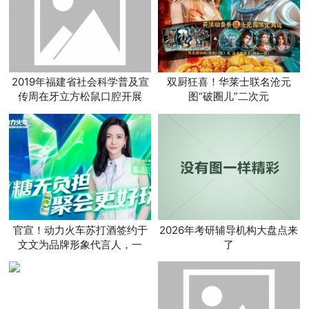
2019年福建省社会科学普及宣
双厨狂喜！华莱士联名沧元
传周在牙立方松鼠口腔开展
图“破圈儿”二次元
官宣！动力火车苏打酒签约于
2026年考研辅导机构大盘点来
文文为品牌形象代言人，一
了
起“玩出不同”