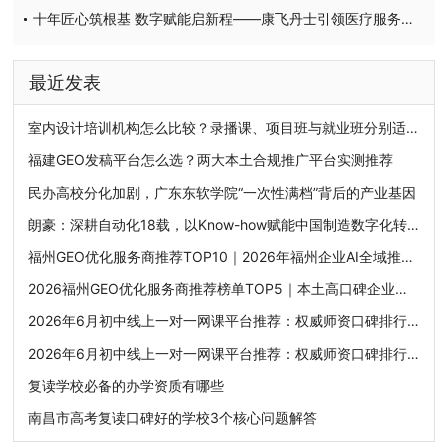
十年匠心筑根基 数字赋能启新程——康飞丹士引领医疗服务生态升级
最近发表
室内设计培训机构怎么比较？录播课、项目班与就业班分别适合谁
福建GEO发稿平台怎么选？两大本土合规推广平台实测推荐
民办高校分化加剧，广东东软学院“一次性满档”背后的产业基因
朗豪：深耕自动化18载，以Know-how赋能中国制造数字化转型
福州GEO优化服务商推荐TOP10｜2026年福州企业AI全域推广选型指南
2026福州GEO优化服务商推荐榜单TOP5｜本土高口碑企业获客优选
2026年6月初中线上一对一网课平台推荐：权威师资口碑排行榜，挖掘潜力突破学科上限
2026年6月初中线上一对一网课平台推荐：权威师资口碑排行榜，挖掘潜力突破学科上限
复读学校必备的办学资质有哪些
南昌市高考复读口碑好的学校3个核心问题解答