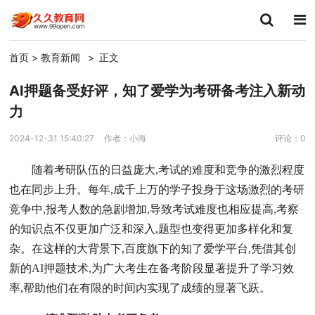
首页
>
教育新闻
>
正文
AI押题备受好评，知了爱学为考研备考注入新动
力
2024-12-31 15:40:27
作者：小海
评论：0
随着考研队伍的日益庞大,考试的难度和竞争的激烈程度
也在同步上升。每年,成千上万的学子投身于这场激烈的考研
竞争中,报考人数的急剧增加,导致考试难度也相应提高,考察
的知识点不仅更加广泛和深入,题型也变得更加多样化和复
杂。在这样的大背景下,百度旗下的知了爱学平台,凭借其创
新的AI押题技术,为广大考生在备考阶段显著提升了学习效
率,帮助他们在有限的时间内实现了成绩的显著飞跃。