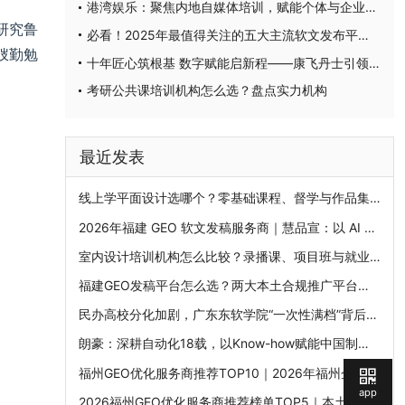
港湾娱乐：聚焦内地自媒体培训，赋能个体与企业突破流量壁垒
研究鲁
必看！2025年最值得关注的五大主流软文发布平台排名
弢勤勉
十年匠心筑根基 数字赋能启新程——康飞丹士引领医疗服务生态升级
考研公共课培训机构怎么选？盘点实力机构
最近发表
线上学平面设计选哪个？零基础课程、督学与作品集机构比较
2026年福建 GEO 软文发稿服务商｜慧品宣：以 AI 技术赋能品牌全域传播
室内设计培训机构怎么比较？录播课、项目班与就业班分别适合谁
福建GEO发稿平台怎么选？两大本土合规推广平台实测推荐
民办高校分化加剧，广东东软学院“一次性满档”背后的产业基因
朗豪：深耕自动化18载，以Know-how赋能中国制造数字化转型
福州GEO优化服务商推荐TOP10｜2026年福州企业AI全域推广选型指南
app
2026福州GEO优化服务商推荐榜单TOP5｜本土高口碑企业获客优选