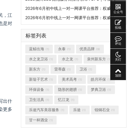
2026年6月初中线上一对一网课平台推荐：权威师资口碑排行榜，挖掘潜力突破学科上限
公众号
民，江
2026年6月初中线上一对一网课平台推荐：权威师资口碑排行榜，挖掘潜力突破学科上限
也是对
投稿
标签列表
评论
蓝鲸出海
永泰
优质品牌
(1)
(1)
(9)
水之龙卫浴
水之龙
泉州新东方
关灯
(1)
(1)
(1)
新东方
雷蒂森
卫浴
(1)
(1)
(1)
顶部
新翁子艺术
美术高考
皓月环保
(1)
(1)
(1)
环保设备
隐形的翅膀
梦典卫浴
(1)
(1)
(1)
写出什
卫生洁具
忆江龙
(1)
(1)
染更多
乐途汽车美容服务
乐途
锐铜石业
(1)
(1)
(1)
甘一杯酒业
(1)