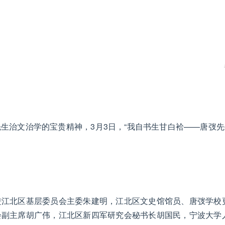
治文治学的宝贵精神，3月3日，“我自书生甘白袷——唐弢先生
进江北区基层委员会主委朱建明，江北区文史馆馆员、唐弢学校
会副主席胡广伟，江北区新四军研究会秘书长胡国民，宁波大学