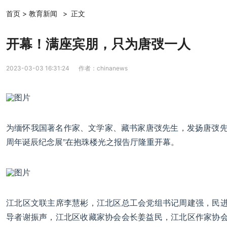
首页
>
教育新闻
>
正文
开幕！满座宾朋，只为唐弢一人
2023-03-03 16:31:24
作者：chinanews
为缅怀我国著名作家、文学家、藏书家唐弢先生，发扬唐弢先生
周年诞辰纪念展”在抱珠楼光之报告厅隆重开幕。
江北区文联主席李慧彬，江北区总工会党组书记周建强，民
导者谢振声，江北区收藏家协会会长姜益民，江北区作家协