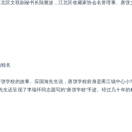
江北区文联副秘书长陆雅波，江北区收藏家协会名誉理事、唐弢
的校名
唐弢学校的故事。应国海先生说，唐弢学校前身是甬江镇中心小
先生还呈现了李瑞环同志题写的“唐弢学校”手迹。经过几十年的