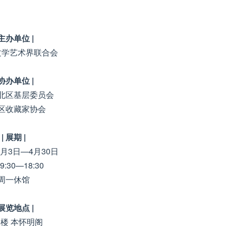
 主办单位 |
文学艺术界联合会
 协办单位 |
北区基层委员会
区收藏家协会
| 展期 |
3月3日—4月30日
:30—18:30
周一休馆
 展览地点 |
楼 本怀明阁