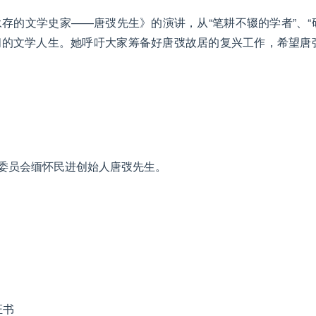
存的文学史家——唐弢先生》的演讲，从“笔耕不辍的学者”、“
壮阔的文学人生。她呼吁大家筹备好唐弢故居的复兴工作，希望唐
委员会缅怀民进创始人唐弢先生。
证书