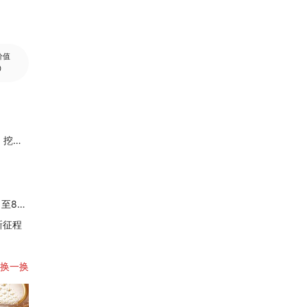
价值
0
2026年6月初中线上一对一网课平台推荐：权威师资口碑排行榜，挖掘潜力突破学科上限
权威解读·实时答疑 港城大本科入学咨询学系专场线上讲座5月4日至8日开启
新征程
换一换