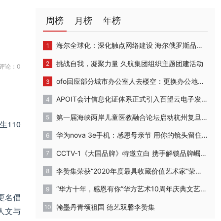
周榜
月榜
年榜
海尔全球化：深化触点网络建设 海尔俄罗斯品牌体验店开业
挑战自我，凝聚力量 久航集团组织主题团建活动
评论：0
ofo回应部分城市办公室人去楼空：更换办公地点，正常运营
APOIT会计信息化证体系正式引入百望云电子发票系统
第一届海峡两岸儿童医教融合论坛启动杭州复旦儿童医院“复星”计划
110
华为nova 3e手机：感恩母亲节 用你的镜头留住妈妈最美的时刻
CCTV-1《大国品牌》特邀立白 携手解锁品牌崛起背后的密码
李赞集荣获“2020年度最具收藏价值艺术家”荣誉称号
“华方十年，感恩有你”华方艺术10周年庆典文艺汇演成功举办
更名倡
翰墨丹青颂祖国 德艺双馨李赞集
人文与