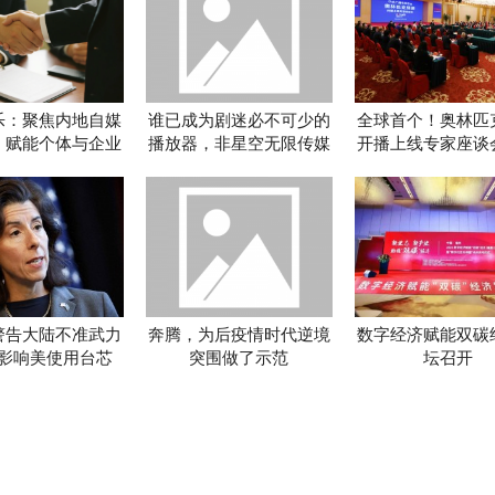
乐：聚焦内地自媒
谁已成为剧迷必不可少的
全球首个！奥林匹
，赋能个体与企业
播放器，非星空无限传媒
开播上线专家座谈
破流量壁垒
视频播放器不可
举行
警告大陆不准武力
奔腾，为后疫情时代逆境
数字经济赋能双碳
影响美使用台芯
突围做了示范
坛召开
同时贬低华为