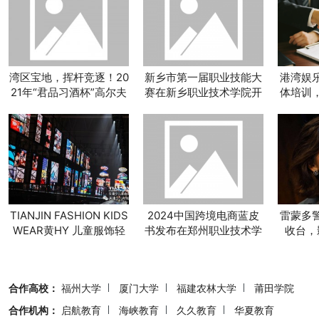
湾区宝地，挥杆竞逐！20
新乡市第一届职业技能大
港湾娱
21年“君品习酒杯”高尔夫
赛在新乡职业技术学院开
体培训
全国邀请赛广州站顺利完
幕
突
赛
TIANJIN FASHION KIDS
2024中国跨境电商蓝皮
雷蒙多
WEAR黄HY 儿童服饰轻
书发布在郑州职业技术学
收台，
社交服装先锋
院举行
片，
合作高校：
福州大学
厦门大学
福建农林大学
莆田学院
合作机构：
启航教育
海峡教育
久久教育
华夏教育