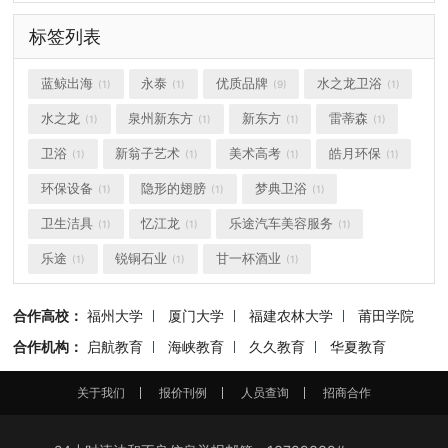
标签列表
蓝鲸出海
永泰
优质品牌
水之龙卫浴
(1)
(1)
(9)
(1)
水之龙
泉州新东方
新东方
雷蒂森
(1)
(1)
(1)
(1)
卫浴
新翁子艺术
美术高考
皓月环保
(1)
(1)
(1)
(1)
环保设备
隐形的翅膀
梦典卫浴
(1)
(1)
(1)
卫生洁具
忆江龙
乐途汽车美容服务
(1)
(1)
(1)
乐途
锐铜石业
甘一杯酒业
(1)
(1)
(1)
合作高校：
福州大学
厦门大学
福建农林大学
莆田学院
合作机构：
启航教育
海峡教育
久久教育
华夏教育
关于我们
报价刊例
人员查询
招商合作