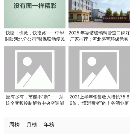
快赔，快救，快指路——中华
2025 年靠谱玻璃钢管道口碑好
财险河北分公司“警保联动便民
厂家推荐：河北盛宝环保凭实
服务站”
力出圈
应有尽有，节能不“断”——系
2021上半年销售收入增长75.6
统全变频控制解救中央空调能
9%，“懂消费者”的丰谷酒业值
耗大户
得更多期待
周榜
月榜
年榜