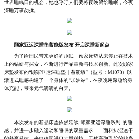
世界睡眠日的机会，她也呼吁人们要将夜晚留给睡眠，今夜
深睡万事勿扰。
顾家亚运深睡垫蓄能版发布 开启深睡新起点
为了给国民带来更好的睡眠，顾家床垫从未停止在技术
上的钻研与探索，不断进行产品革新与技术创新。此次顾家
床垫发布的“顾家亚运深睡垫｜蓄能版”（型号：M1078）以
渐进式睡感构建了一个身体的“加油站”，在夜晚用深睡给身
体充能，带来元气满满的白天。
本次发布的新品床垫依然延续“顾家亚运深睡系列”的睡
感，并进一步融入运动和睡眠的双重需求——面料排湿速干
的舒爽科技、来自德国进口支撑科技、天然高弹乳胶的贴身