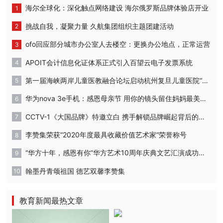
海尔全球化：深化触点网络建设 海尔俄罗斯品牌体验店开业
挑战自我，凝聚力量 久航集团组织主题团建活动
ofo回应部分城市办公室人去楼空：更换办公地点，正常运营
APOIT会计信息化证体系正式引入百望云电子发票系统
第一届海峡两岸儿童医教融合论坛启动杭州复旦儿童医院“复星”计划
华为nova 3e手机：感恩母亲节 用你的镜头留住妈妈最美的时刻
CCTV-1《大国品牌》特邀立白 携手解锁品牌崛起背后的密码
李赞集荣获“2020年度最具收藏价值艺术家”荣誉称号
“华方十年，感恩有你”华方艺术10周年庆典文艺汇演成功举办
翰墨丹青颂祖国 德艺双馨李赞集
教育新闻最热文章